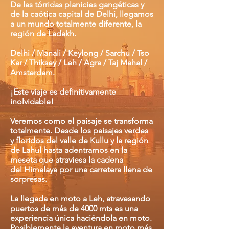
De las tórridas planicies gangéticas y
de la caótica capital de Delhi, llegamos
a un mundo totalmente diferente, la
región de Ladakh.
Delhi / Manali / Keylong / Sarchu / Tso
Kar / Thiksey / Leh / Agra / Taj Mahal /
Amsterdam.
¡Este viaje es definitivamente
inolvidable!
Veremos como el paisaje se transforma
totalmente. Desde los paisajes verdes
y floridos del valle de Kullu y la región
de Lahul hasta adentrarnos en la
meseta que atraviesa la cadena
del Himalaya por una carretera llena de
sorpresas.
La llegada en moto a Leh, atravesando
puertos de más de 4000 mts es una
experiencia única haciéndola en moto.
Posiblemente la aventura en moto más