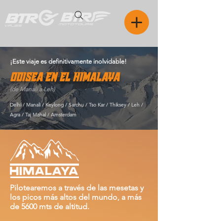
¡Este viaje es definitivamente inolvidable!
ODISEA EN EL HIMALAYA
(de Manali a Leh)
Delhi / Manali / Keylong / Sarchu / Tso Kar / Thiksey / Leh /
Agra / Taj Mahal / Amsterdam
Pilotearemos a través de las mesetas y
los picos más altos del mundo, a más
de 5600 mts de altitud.